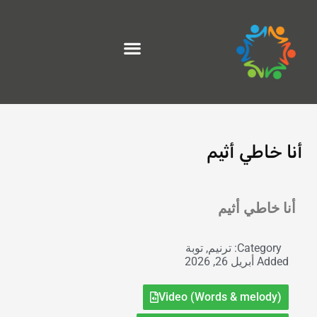
خطي
لى
لمحتوى
أنا خاطي أثيم
Exit grid
أنا خاطي أثيم
Category:
ترنيم
,
توبة
Added
أبريل 26, 2026
Video (Words & melody)