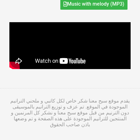
Music with melody (MP3)
يقدم موقع سبح معنا شكر خاص لكل كاتبي و ملحني الترانيم
الموجودة في الموقع. تم عزف و توزيع الترانيم بالموسيقى
دون الترنيم من قبل موقع سبح معنا و نشكر كل المرنمين و
المنتجين للترانيم الموجودة على هذه الصفحة و تم وضعها
باذن صاحب الحقوق