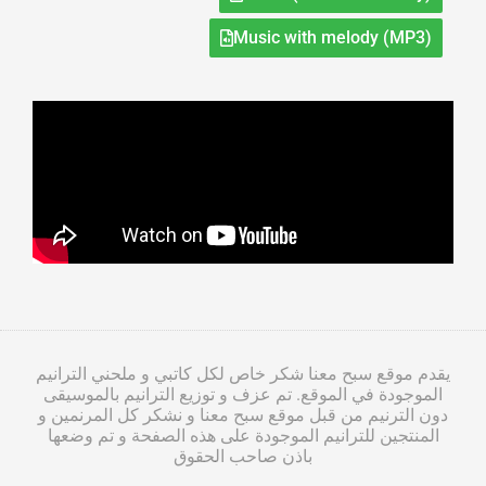
Music with melody (MP3)
يقدم موقع سبح معنا شكر خاص لكل كاتبي و ملحني الترانيم
الموجودة في الموقع. تم عزف و توزيع الترانيم بالموسيقى
دون الترنيم من قبل موقع سبح معنا و نشكر كل المرنمين و
المنتجين للترانيم الموجودة على هذه الصفحة و تم وضعها
باذن صاحب الحقوق