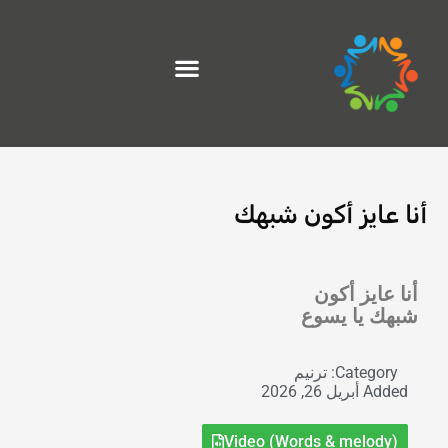
خطي
لى
لمحتوى
أنا عایز أكون شبهك
Exit grid
أنا عایز أكون
شبهك يا يسوع
Category:
ترنيم
Added
أبريل 26, 2026
Video (Words & melody)