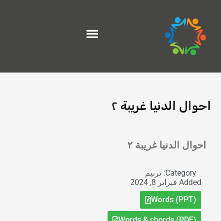
خطي
لى
لمحتوى
احوال الدنيا غريبة ٢
Exit grid
احوال الدنيا غريبة ٢
Category:
ترنيم
Added
فبراير 8, 2024
Words (PPT)
Words & chords (PDF)