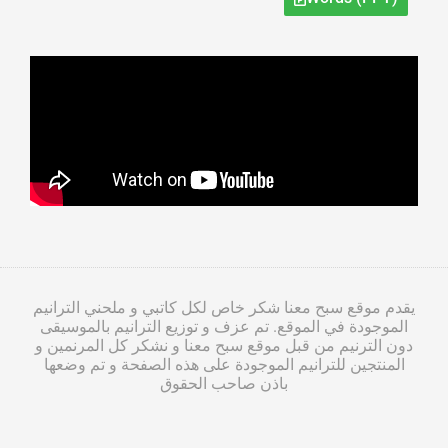
يقدم موقع سبح معنا شكر خاص لكل كاتبي و ملحني الترانيم
الموجودة في الموقع. تم عزف و توزيع الترانيم بالموسيقى
دون الترنيم من قبل موقع سبح معنا و نشكر كل المرنمين و
المنتجين للترانيم الموجودة على هذه الصفحة و تم وضعها
باذن صاحب الحقوق