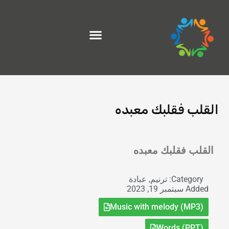
خطي
لى
لمحتوى
القلب فقلبك معبده
Exit grid
القلب فقلبك معبده
Category:
ترنيم
,
عبادة
Added
سبتمبر 19, 2023
Music with melody (MP3)
Words (PPT)