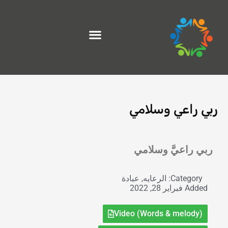
خطي
لى
لمحتوى
ربي راعي وسلامي
Exit grid
ربي راعيَّ وسلامي
Category:
الرعايه
,
عبادة
Added
فبراير 28, 2022
Video (Words & melody)