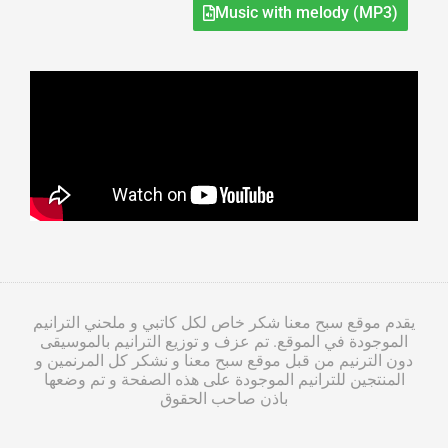
Music with melody (MP3)
يقدم موقع سبح معنا شكر خاص لكل كاتبي و ملحني الترانيم
الموجودة في الموقع. تم عزف و توزيع الترانيم بالموسيقى
دون الترنيم من قبل موقع سبح معنا و نشكر كل المرنمين و
المنتجين للترانيم الموجودة على هذه الصفحة و تم وضعها
باذن صاحب الحقوق