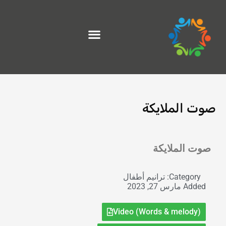
خطي
لى
لمحتوى
صوت الملايكة
Exit grid
صوت الملايكة
Category:
ترانيم أطفال
Added
مارس 27, 2023
Video (Words & melody)