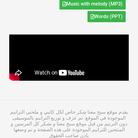
Music with melody (MP3)
Words (PPT)
يقدم موقع سبح معنا شكر خاص لكل كاتبي و ملحني الترانيم
الموجودة في الموقع. تم عزف و توزيع الترانيم بالموسيقى
دون الترنيم من قبل موقع سبح معنا و نشكر كل المرنمين و
المنتجين للترانيم الموجودة على هذه الصفحة و تم وضعها
باذن صاحب الحقوق