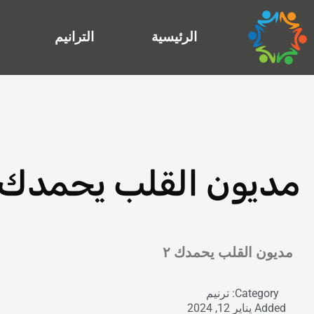
خطي
لى
الرئيسية
الترانيم
لمحتوى
مديون القلب يحمدك ٢
Exit grid
مديون القلب يحمدك ٢
Category:
ترنيم
Added
يناير 12, 2024