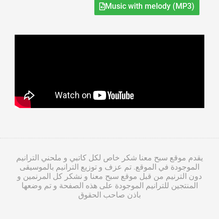
Music with melody (MP3)
يقدم موقع سبح معنا شكر خاص لكل كاتبي و ملحني الترانيم
الموجودة في الموقع. تم عزف و توزيع الترانيم بالموسيقى
دون الترنيم من قبل موقع سبح معنا و نشكر كل المرنمين و
المنتجين للترانيم الموجودة على هذه الصفحة و تم وضعها
باذن صاحب الحقوق