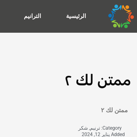
خطي
لى
الرئيسية
الترانيم
لمحتوى
ممتن لك ٢
Exit grid
ممتن لك ٢
Category:
ترنيم
,
شكر
Added
يناير 12, 2024