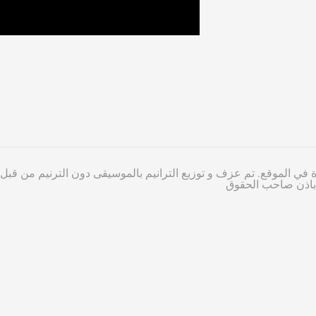
 في الموقع. تم عزف و توزيع الترانيم بالموسيقى دون الترنيم من قبل
ا باذن صاحب الحقوق