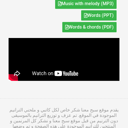
Music with melody (MP3)
Words (PPT)
Words & chords (PDF)
يقدم موقع سبح معنا شكر خاص لكل كاتبي و ملحني الترانيم
الموجودة في الموقع. تم عزف و توزيع الترانيم بالموسيقى
دون الترنيم من قبل موقع سبح معنا و نشكر كل المرنمين و
المنتجين للترانيم الموجودة على هذه الصفحة و تم وضعها