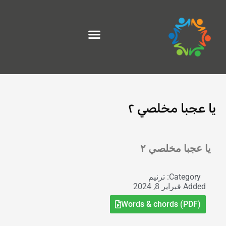
خطي
لى
لمحتوى
يا عجبا مخلصي ٢
Exit grid
يا عجبا مخلصي ٢
Category:
ترنيم
Added
فبراير 8, 2024
Words & chords (PDF)