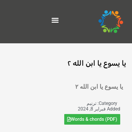
خطي
لى
لمحتوى
يا يسوع يا ابن الله ٢
Exit grid
يا يسوع يا ابن الله ٢
Category:
ترنيم
Added
فبراير 8, 2024
Words & chords (PDF)