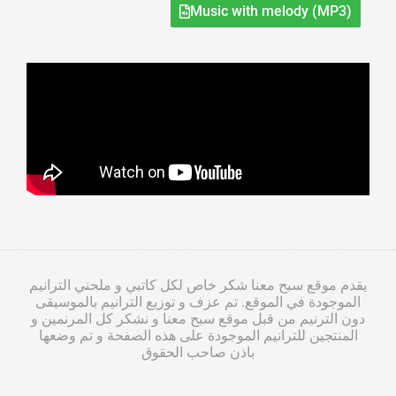
Music with melody (MP3)
يقدم موقع سبح معنا شكر خاص لكل كاتبي و ملحني الترانيم
الموجودة في الموقع. تم عزف و توزيع الترانيم بالموسيقى
دون الترنيم من قبل موقع سبح معنا و نشكر كل المرنمين و
المنتجين للترانيم الموجودة على هذه الصفحة و تم وضعها
باذن صاحب الحقوق