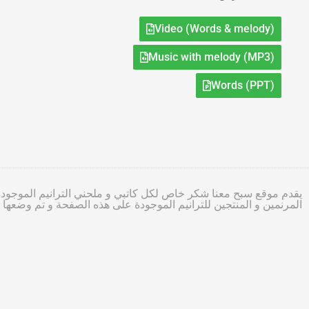
Video (Words & melody)
Music with melody (MP3)
Words (PPT)
يقدم موقع سبح معنا شكر خاص لكل كاتبي و ملحني الترانيم الموجودة
المرنمين و المنتجين للترانيم الموجودة على هذه الصفحة و تم وضعه