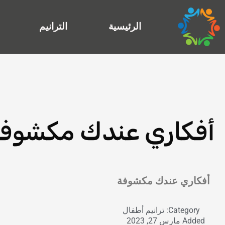
خطي
لى
الرئيسية
الترانيم
لمحتوى
أفكاري عندك مكشوف
Exit grid
أفكاري عندك مكشوفة
Category:
ترانيم أطفال
Added
مارس 27, 2023