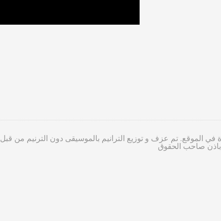
 في الموقع. تم عزف و توزيع الترانيم بالموسيقى دون الترنيم من قبل
ا باذن صاحب الحقوق