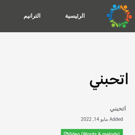
خطي
لى
الرئيسية
الترانيم
لمحتوى
اتحبني
Exit grid
اتحبني
Added
مايو 14, 2022
Video (Words & melody)