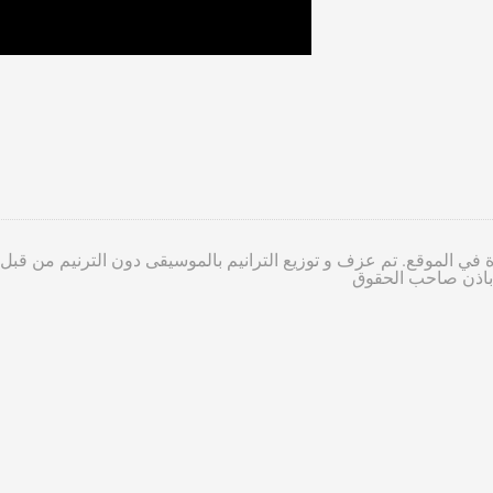
 في الموقع. تم عزف و توزيع الترانيم بالموسيقى دون الترنيم من قبل
ا باذن صاحب الحقوق