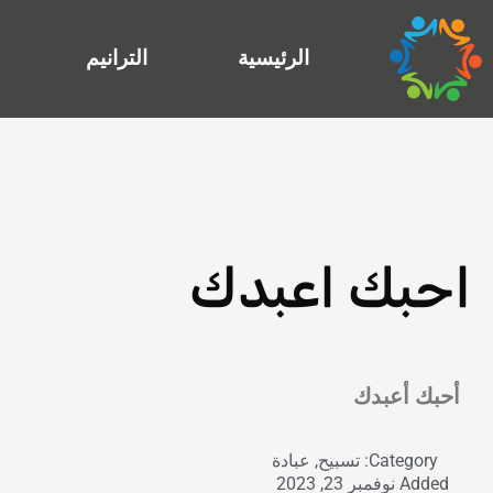
خطي
لى
الرئيسية
الترانيم
لمحتوى
احبك اعبدك
Exit grid
أحبك أعبدك
Category:
تسبيح
,
عبادة
Added
نوفمبر 23, 2023