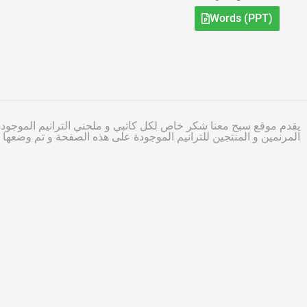
Words (PPT)
يقدم موقع سبح معنا شكر خاص لكل كاتبي و ملحني الترانيم الموجودة
المرنمين و المنتجين للترانيم الموجودة على هذه الصفحة و تم وضعه