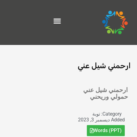
خطي
لى
لمحتوى
ارحمني شيل عني
Exit grid
ارحمني شيل عني
حمولي وريحني
Category:
توبة
Added
ديسمبر 3, 2023
Words (PPT)