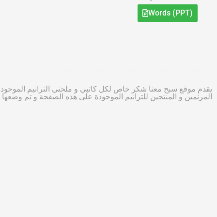
Words (PPT)
يقدم موقع سبح معنا شكر خاص لكل كاتبي و ملحني الترانيم الموجودة
المرنمين و المنتجين للترانيم الموجودة على هذه الصفحة و تم وضعه