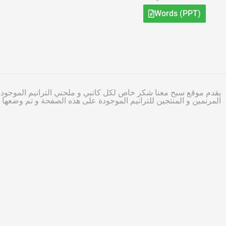
Words (PPT)
يقدم موقع سبح معنا شكر خاص لكل كاتبي و ملحني الترانيم الموجودة
المرنمين و المنتجين للترانيم الموجودة على هذه الصفحة و تم وضعه