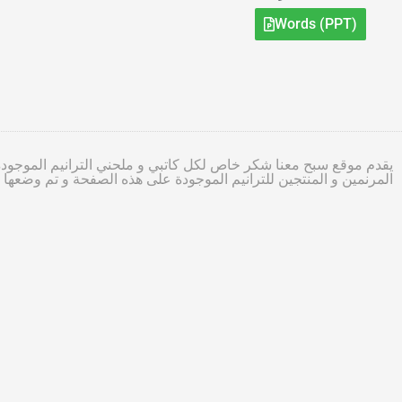
Words (PPT)
يقدم موقع سبح معنا شكر خاص لكل كاتبي و ملحني الترانيم الموجودة
المرنمين و المنتجين للترانيم الموجودة على هذه الصفحة و تم وضعه