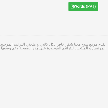
Words (PPT)
يقدم موقع سبح معنا شكر خاص لكل كاتبي و ملحني الترانيم الموجودة
المرنمين و المنتجين للترانيم الموجودة على هذه الصفحة و تم وضعه