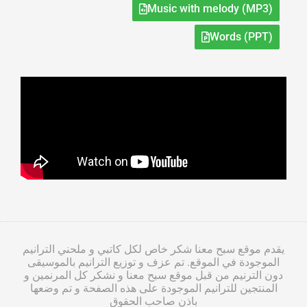
Music with melody (MP3)
Words (PPT)
يقدم موقع سبح معنا شكر خاص لكل كاتبي و ملحني الترانيم
الموجودة في الموقع. تم عزف و توزيع الترانيم بالموسيقى
دون الترنيم من قبل موقع سبح معنا و نشكر كل المرنمين و
المنتجين للترانيم الموجودة على هذه الصفحة و تم وضعها
باذن صاحب الحقوق