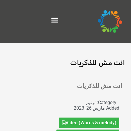
خطي
لى
لمحتوى
انت مش للذكريات
Exit grid
انت مش للذكريات
Category:
ترنيم
Added
مارس 26, 2023
Video (Words & melody)