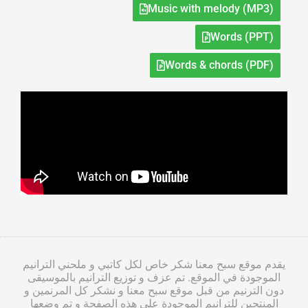
Music with melody (MP3)
Words (PPT)
Words & chords (PDF)
يقدم موقع سبح معنا شكر خاص لكل كاتبي و ملحني الترانيم
الموجودة في الموقع. تم عزف و توزيع الترانيم بالموسيقى
دون الترنيم من قبل موقع سبح معنا و نشكر كل المرنمين و
المنتجين للترانيم الموجودة على هذه الصفحة و تم وضعها