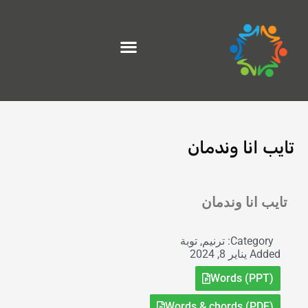
خطي
لى
لمحتوى
تايب انا وندمان
Exit grid
تايب انا وندمان
Category:
ترنيم
,
توبة
Added
يناير 8, 2024
Words (PPT)
Words & chords (PDF)