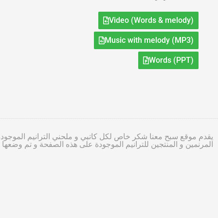
Video (Words & melody)
Music with melody (MP3)
Words (PPT)
يقدم موقع سبح معنا شكر خاص لكل كاتبي و ملحني الترانيم الموجودة
المرنمين و المنتجين للترانيم الموجودة على هذه الصفحة و تم وضعه