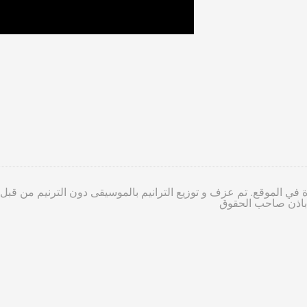
 في الموقع. تم عزف و توزيع الترانيم بالموسيقى دون الترنيم من قبل
ا باذن صاحب الحقوق