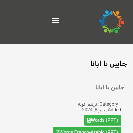
خطي
لى
لمحتوى
جايين يا ابانا
Exit grid
جايين يا ابانا
Category:
ترنيم
,
توبة
Added
يناير 8, 2024
Words (PPT)
Words Franco-Arabic (PPT)