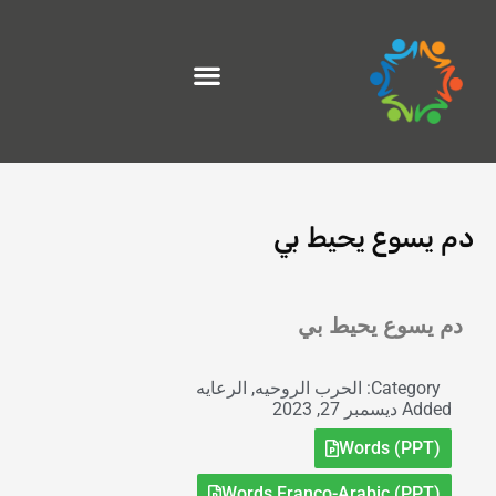
خطي
لى
لمحتوى
دم يسوع يحيط بي
Exit grid
دم يسوع يحيط بي
Category:
الحرب الروحيه
,
الرعايه
Added
ديسمبر 27, 2023
Words (PPT)
Words Franco-Arabic (PPT)