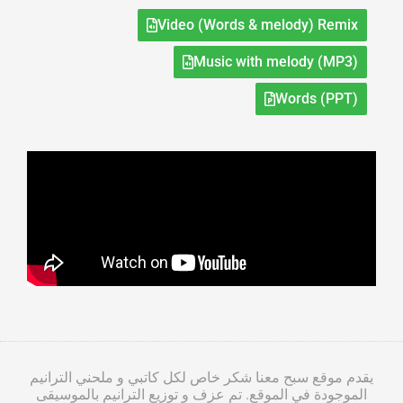
Video (Words & melody) Remix
Music with melody (MP3)
Words (PPT)
يقدم موقع سبح معنا شكر خاص لكل كاتبي و ملحني الترانيم
الموجودة في الموقع. تم عزف و توزيع الترانيم بالموسيقى