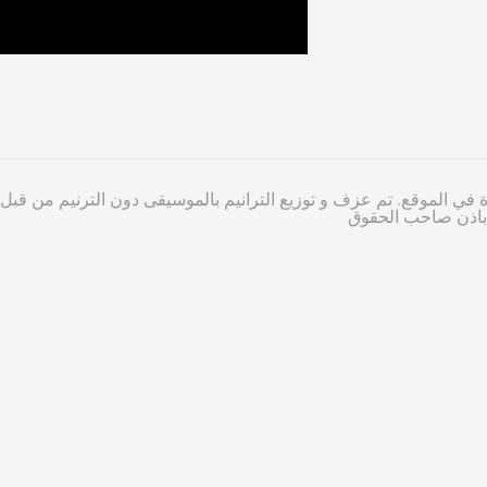
 في الموقع. تم عزف و توزيع الترانيم بالموسيقى دون الترنيم من قبل
ا باذن صاحب الحقوق