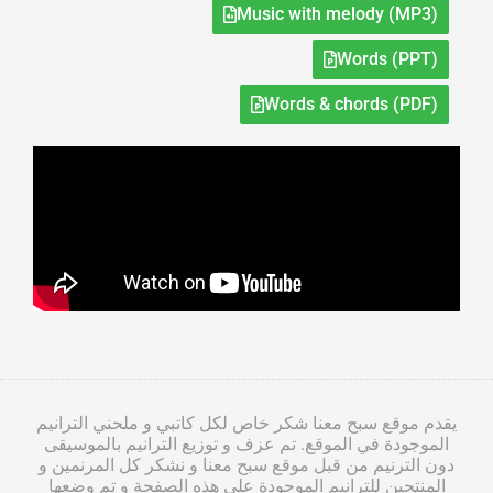
Music with melody (MP3)
Words (PPT)
Words & chords (PDF)
يقدم موقع سبح معنا شكر خاص لكل كاتبي و ملحني الترانيم
الموجودة في الموقع. تم عزف و توزيع الترانيم بالموسيقى
دون الترنيم من قبل موقع سبح معنا و نشكر كل المرنمين و
المنتجين للترانيم الموجودة على هذه الصفحة و تم وضعها