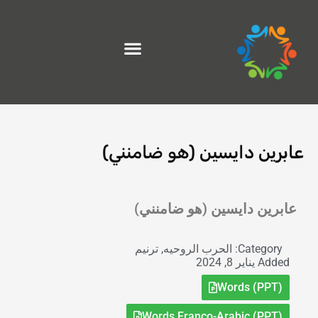
خطي
لى
لمحتوى
عابرين دايسين (هو ضامنني)
Exit grid
عابرين دايسين (هو ضامنني)
Category:
الحرب الروحيه
,
ترنيم
Added
يناير 8, 2024
Words (PPT)
Words Franco-Arabic (PPT)