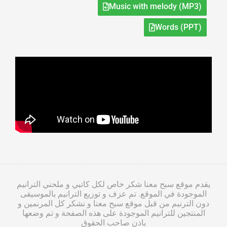
Music with melody (MP3)
Words (PPT)
يقدم موقع سبح معنا شكر خاص لكل كاتبي و ملحني الترانيم
الموجودة في الموقع. تم عزف و توزيع الترانيم بالموسيقى
دون الترنيم من قبل موقع سبح معنا و نشكر كل المرنمين و
المنتجين للترانيم الموجودة على هذه الصفحة و تم وضعها
باذن صاحب الحقوق