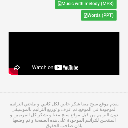
Music with melody (MP3)
Words (PPT)
يقدم موقع سبح معنا شكر خاص لكل كاتبي و ملحني الترانيم
الموجودة في الموقع. تم عزف و توزيع الترانيم بالموسيقى
دون الترنيم من قبل موقع سبح معنا و نشكر كل المرنمين و
المنتجين للترانيم الموجودة على هذه الصفحة و تم وضعها
باذن صاحب الحقوق