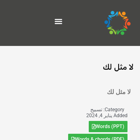
خطي
لى
لمحتوى
لا مثل لك
Exit grid
لا مثل لك
Category:
تسبيح
Added
يناير 4, 2024
Words (PPT)
Words & chords (PDF)