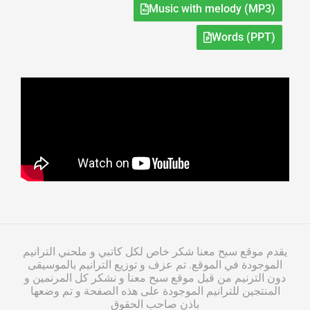
Music with melody (MP3)
Words (PPT)
يقدم موقع سبح معنا شكر خاص لكل كاتبي و ملحني الترانيم
الموجودة في الموقع. تم عزف و توزيع الترانيم بالموسيقى
دون الترنيم من قبل موقع سبح معنا و نشكر كل المرنمين و
المنتجين للترانيم الموجودة على هذه الصفحة و تم وضعها
باذن صاحب الحقوق