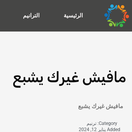
خطي
لى
الرئيسية
الترانيم
لمحتوى
مافيش غيرك يشبع
Exit grid
مافيش غيرك يشبع
Category:
ترنيم
Added
يناير 12, 2024