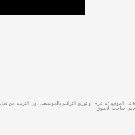
 في الموقع. تم عزف و توزيع الترانيم بالموسيقى دون الترنيم من قبل
ا باذن صاحب الحقوق