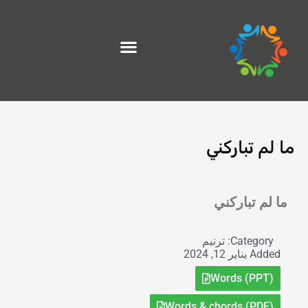
خطي
لى
لمحتوى
ما لم تباركني
Exit grid
ما لم تباركني
Category:
ترنيم
Added
يناير 12, 2024
Words (PPT)
Words & chords (PDF)