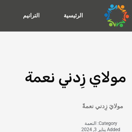
خطي
لى
الرئيسية
الترانيم
لمحتوى
مولاي زِدني نعمة
Exit grid
مولايَ زِدني نعمةً
Category:
النعمة
Added
يناير 3, 2024