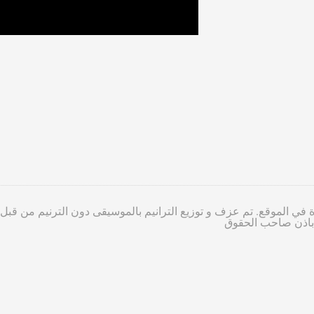
 في الموقع. تم عزف و توزيع الترانيم بالموسيقى دون الترنيم من قبل
ا باذن صاحب الحقوق