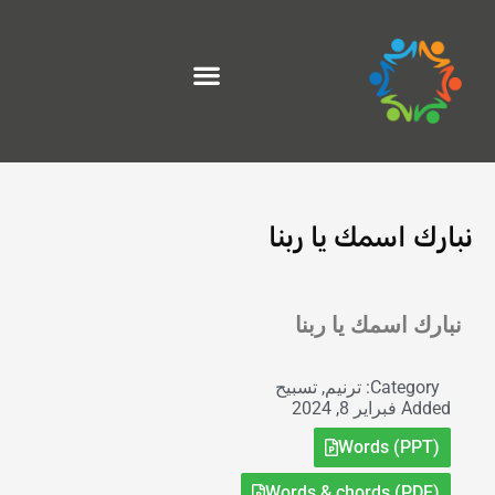
خطي
لى
لمحتوى
نبارك اسمك يا ربنا
Exit grid
نبارك اسمك يا ربنا
Category:
ترنيم
,
تسبيح
Added
فبراير 8, 2024
Words (PPT)
Words & chords (PDF)