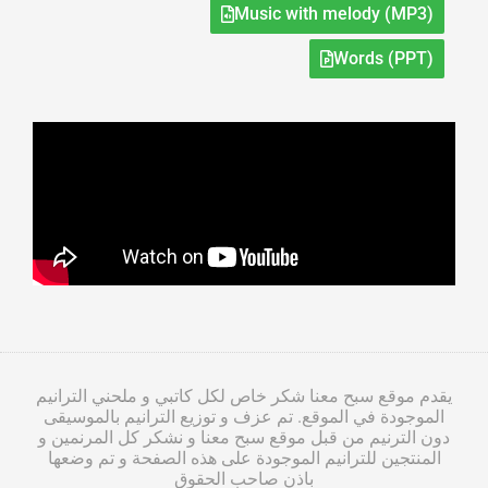
Music with melody (MP3)
Words (PPT)
يقدم موقع سبح معنا شكر خاص لكل كاتبي و ملحني الترانيم
الموجودة في الموقع. تم عزف و توزيع الترانيم بالموسيقى
دون الترنيم من قبل موقع سبح معنا و نشكر كل المرنمين و
المنتجين للترانيم الموجودة على هذه الصفحة و تم وضعها
باذن صاحب الحقوق