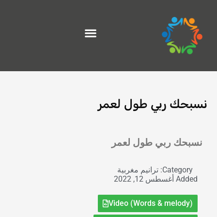
خطي
لى
لمحتوى
نسبحك ربي طول لعمر
Exit grid
نسبحك ربي طول لعمر
Category:
ترانيم مغربية
Added
أغسطس 12, 2022
Video (Words & melody)