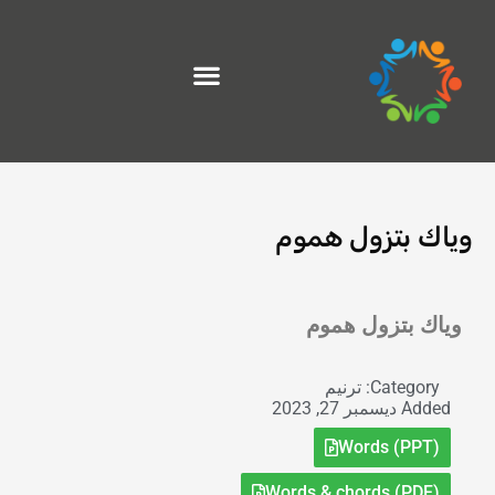
خطي
لى
لمحتوى
وياك بتزول هموم
Exit grid
وياك بتزول هموم
Category:
ترنيم
Added
ديسمبر 27, 2023
Words (PPT)
Words & chords (PDF)