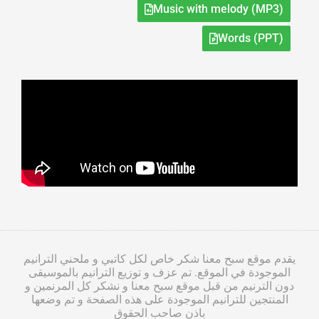
Music with melody (MP3)
Words (PPT)
يقدم موقع سبح معنا شكر خاص لكل كاتبي و ملحني الترانيم
الموجودة في الموقع. تم عزف و توزيع الترانيم بالموسيقى
دون الترنيم من قبل موقع سبح معنا و نشكر كل المرنمين و
المنتجين للترانيم الموجودة على هذه الصفحة و تم وضعها
باذن صاحب الحقوق