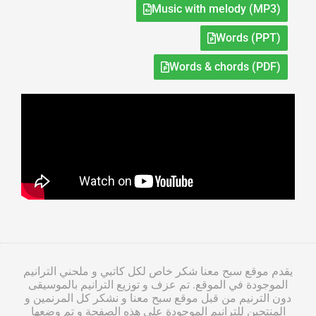
Music with melody (MP3)
Words (PPT)
Words & chords (PDF)
يقدم موقع سبح معنا شكر خاص لكل كاتبي و ملحني الترانيم
الموجودة في الموقع. تم عزف و توزيع الترانيم بالموسيقى
دون الترنيم من قبل موقع سبح معنا و نشكر كل المرنمين و
المنتجين للترانيم الموجودة على هذه الصفحة و تم وضعها