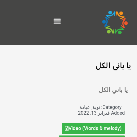
خطي
لى
لمحتوى
يا باني الكل
Exit grid
يا باني الكل
Category:
توبة
,
عبادة
Added
فبراير 13, 2022
Video (Words & melody)