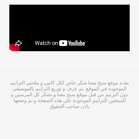
يقدم موقع سبح معنا شكر خاص لكل كاتبي و ملحني الترانيم
الموجودة في الموقع. تم عزف و توزيع الترانيم بالموسيقى
دون الترنيم من قبل موقع سبح معنا و نشكر كل المرنمين و
المنتجين للترانيم الموجودة على هذه الصفحة و تم وضعها
باذن صاحب الحقوق