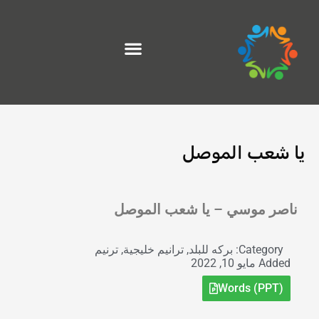
خطي
لى
لمحتوى
يا شعب الموصل
Exit grid
ناصر موسي – يا شعب الموصل
Category:
بركه للبلد
,
ترانيم خليجية
,
ترنيم
Added
مايو 10, 2022
Words (PPT)