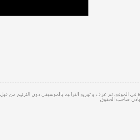
 في الموقع. تم عزف و توزيع الترانيم بالموسيقى دون الترنيم من قبل
ا باذن صاحب الحقوق