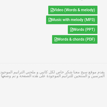
Video (Words & melody)
Music with melody (MP3)
Words (PPT)
Words & chords (PDF)
يقدم موقع سبح معنا شكر خاص لكل كاتبي و ملحني الترانيم الموجودة
المرنمين و المنتجين للترانيم الموجودة على هذه الصفحة و تم وضعه