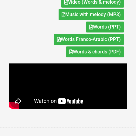
Video (Words & melody)
Music with melody (MP3)
Words (PPT)
Words Franco-Arabic (PPT)
Words & chords (PDF)